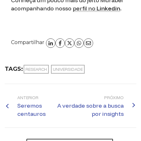
Conheça um pouco mais do jeito Murabei
acompanhando nosso
perfil no
Linkedin
.
Compartilhar
TAGS:
RESEARCH
UNIVERSIDADE
ANTERIOR
PRÓXIMO
Seremos
A verdade sobre a busca
centauros
por insights