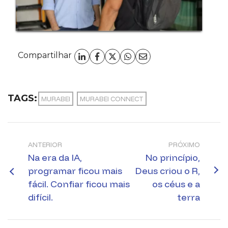
Compartilhar
TAGS:
MURABEI
MURABEI CONNECT
ANTERIOR
PRÓXIMO
Na era da IA,
No princípio,
programar ficou mais
Deus criou o R,
fácil. Confiar ficou mais
os céus e a
difícil.
terra