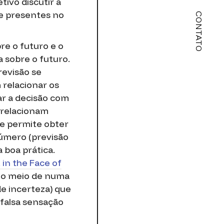
tivo discutir a
e presentes no
CONTATO
re o futuro e o
a sobre o futuro.
revisão se
relacionar os
ar a decisão com
 relacionam
ue permite obter
número (previsão
 boa prática.
in the Face of
no meio de numa
e incerteza) que
 falsa sensação