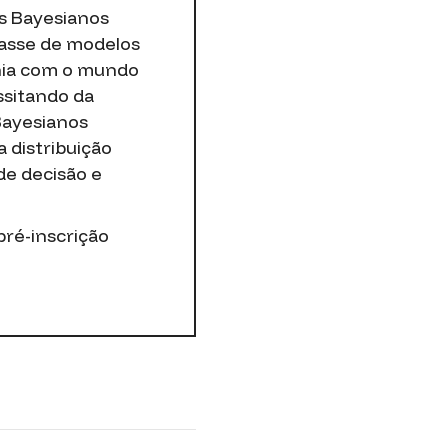
os Bayesianos
lasse de modelos
onia com o mundo
ssitando da
Bayesianos
 distribuição
de decisão e
pré-inscrição