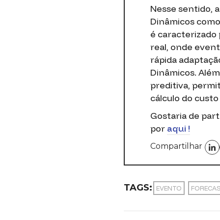
Nesse sentido, a
Dinâmicos como 
é caracterizado
real, onde even
rápida adaptaçã
Dinâmicos. Além
preditiva, perm
cálculo do cust
Gostaria de part
por
aqui !
Compartilhar
TAGS:
EVENTO
FORECA