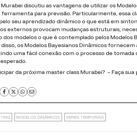
 Murabei discutiu as vantagens de utilizar os Model
ferramenta para previsão. Particularmente, essa c
 pelo seu aprendizado dinâmico o que está em sint
tos externos provocam mudanças estruturais, nece
o dos modelos o que é contemplado pelos Modelos 
 disso, os Modelos Bayesianos Dinâmicos fornecem a
itindo uma fácil conexão com o processo de tomada 
o esperado.
icipar da próxima master class Murabei? – Faça sua 
STING
MODELOS DINÂMICOS
SERIES TEMPORAIS