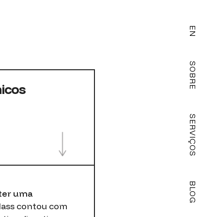
EN
SOBRE
icos
SERVIÇOS
BLOG
ter uma
lass contou com