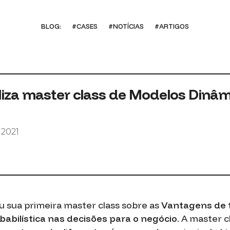
BLOG:
#CASES
#NOTÍCIAS
#ARTIGOS
liza master class de Modelos Dinâm
 2021
u sua primeira
master class
sobre as
Vantagens de 
bilística nas decisões para o negócio
.
A master c