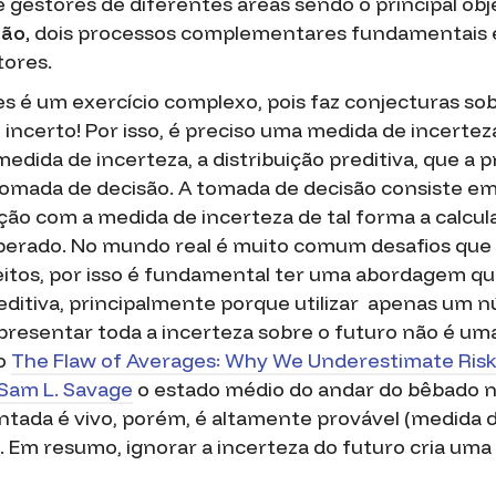
e gestores de diferentes áreas sendo o principal obje
ão,
dois processos complementares fundamentais 
tores.
ões é um exercício complexo,
pois
faz conjecturas sob
incerto! Por isso, é preciso uma medida de incertez
medida de incerteza, a distribuição preditiva, que a p
omada de decisão. A tomada de decisão consiste em 
ção com a medida de incerteza de tal forma a calcul
erado. No mundo real é muito comum desafios que
eitos, por isso é fundamental ter uma abordagem q
reditiva, principalmente porque utilizar apenas um 
presentar toda a incerteza sobre o futuro não é uma
ro
The Flaw of Averages: Why We Underestimate Risk 
Sam L. Savage
o estado médio do andar do bêbado 
tada é vivo, porém, é altamente provável (medida d
. Em resumo, ignorar a incerteza do futuro cria uma