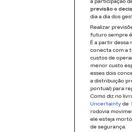
a participação d
previsão
e
decis
dia a dia dos ges
Realizar previs
futuro sempre é 
É a partir dessa 
conecta com a t
custos de opera
menor custo esp
esses dois conc
a distribuição p
pontual) para re
Como diz no liv
Uncertainty
de
rodovia movimen
ele esteja morto
de segurança.