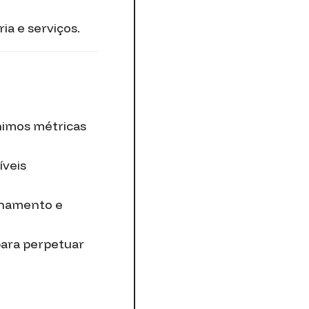
ia e serviços.
nimos métricas
íveis
onamento e
para perpetuar