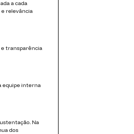
uada a cada
 e relevância
o e transparência
a equipe interna
ustentação. Na
nua dos