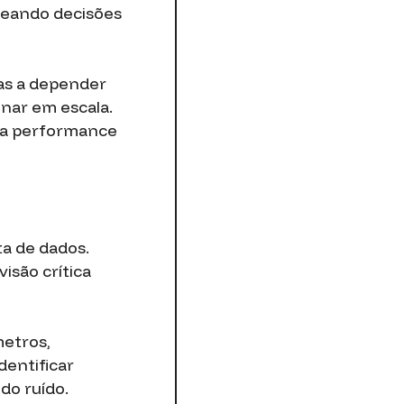
meando decisões
as a depender
onar em escala.
sua performance
ta de dados.
isão crítica
metros,
dentificar
do ruído.