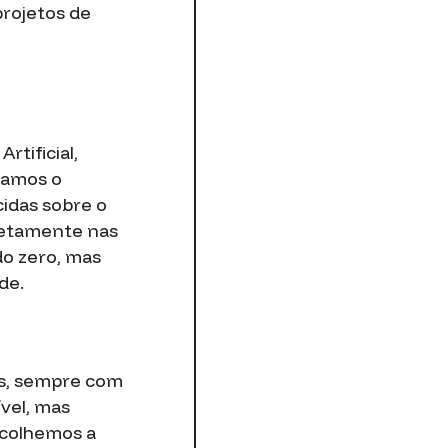
projetos de
rtificial,
zamos o
cidas sobre o
iretamente nas
o zero, mas
de.
is, sempre com
vel, mas
scolhemos a