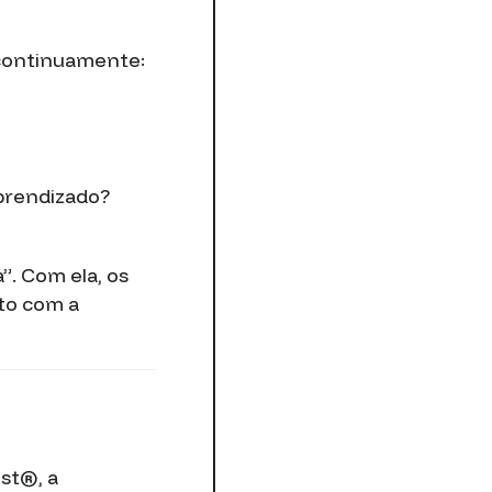
r continuamente:
prendizado?
”. Com ela, os
nto com a
st®, a