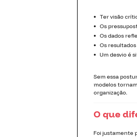
Ter visão crít
Os pressupost
Os dados refl
Os resultados
Um desvio é s
Sem essa postura
modelos tornam-s
organização.
O que dif
Foi justamente 