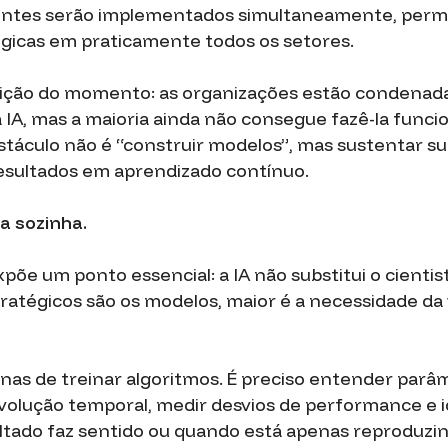
gentes serão implementados simultaneamente, per
égicas em praticamente todos os setores.
dição do momento: as organizações estão condenad
 IA, mas a maioria ainda não consegue fazê-la funci
stáculo não é “construir modelos”, mas sustentar 
esultados em aprendizado contínuo.
a sozinha.
xpõe um ponto essencial: a IA não substitui o cientis
atégicos são os modelos, maior é a necessidade da v
nas de treinar algoritmos. É preciso entender parâ
olução temporal, medir desvios de performance e i
tado faz sentido ou quando está apenas reproduzin