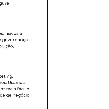
egura
, físicos e
e governança.
olução,
eting,
umos. Usamos
r mais fácil e
de de negócio.