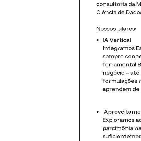
consultoria da 
Ciência de Dados
Nossos pilares:
IA Vertical
Integramos Est
sempre conect
ferramental B
negócio – até
formulações m
aprendem de f
Aproveitame
Exploramos ao
parcimônia na
suficientemen