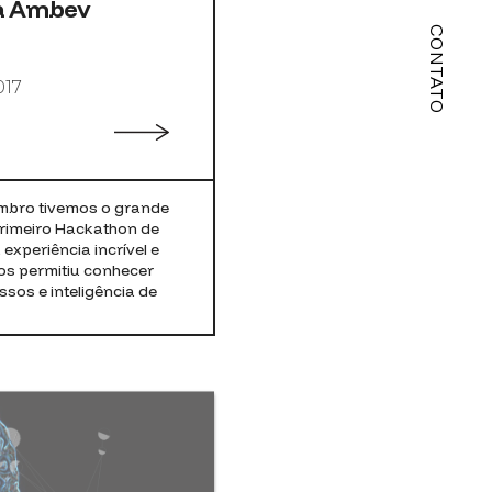
a Ambev
CONTATO
017
embro tivemos o grande
primeiro Hackathon de
experiência incrível e
os permitiu conhecer
sos e inteligência de