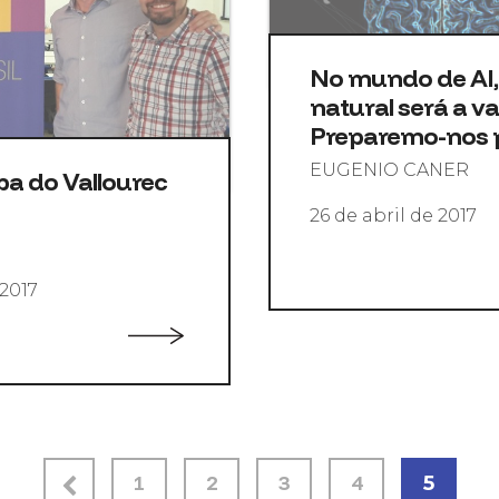
No mundo de AI, 
natural será a 
Preparemo-nos p
EUGENIO CANER
pa do Vallourec
26 de abril de 2017
2017
1
2
3
4
5