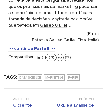
correta para esta pergunta, acreditamos
que os profissionais de marketing poderiam
se beneficiar de uma
atitude científica
na
tomada de decisões inspirada por incrível
que pareça em
Galileo Galilei
…
(Foto:
Estatua Galileo Galilei, Pisa, Itália)
>> continua Parte II >>
Compartilhar
TAGS:
DATA SCIENCE
MARKETING
PAPER
ANTERIOR
PRÓXIMO
O cliente
O que a análise de