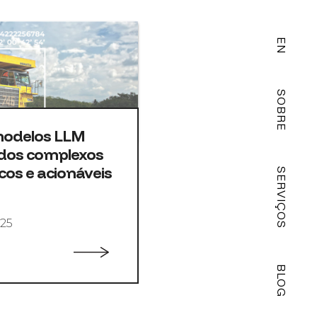
EN
SOBRE
modelos LLM
dos complexos
cos e acionáveis
SERVIÇOS
025
BLOG