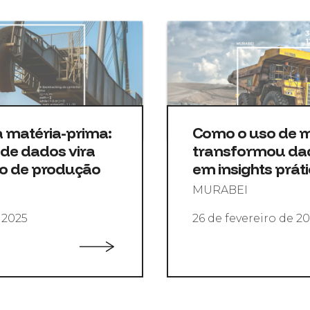
a matéria-prima:
Como o uso de 
de dados vira
transformou da
to de produção
em insights práti
MURABEI
 2025
26 de fevereiro de 2